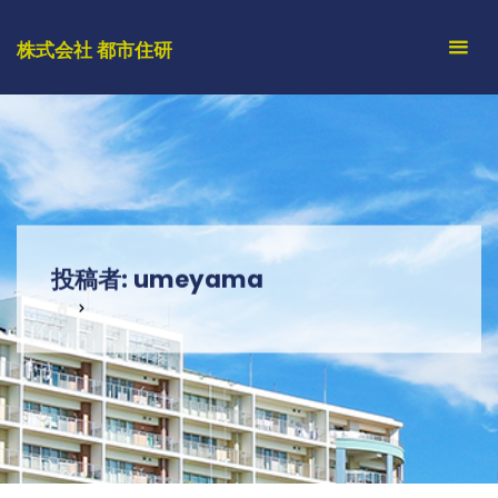
コ
ン
株式会社 都市住研
テ
ン
ツ
へ
ス
キ
ッ
投稿者:
umeyama
プ
ホ
ー
ム